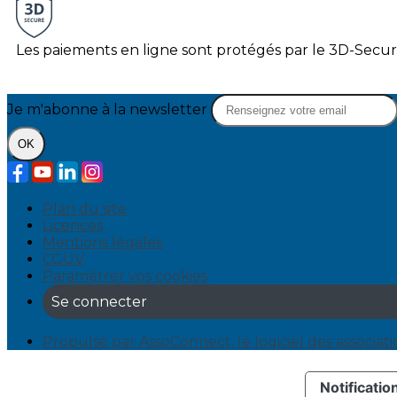
Les paiements en ligne sont protégés par le 3D-Secur
Je m'abonne à la newsletter
OK
Plan du site
Licences
Mentions légales
CGUV
Paramétrer vos cookies
Se connecter
Propulsé par AssoConnect, le logiciel des associat
Notification