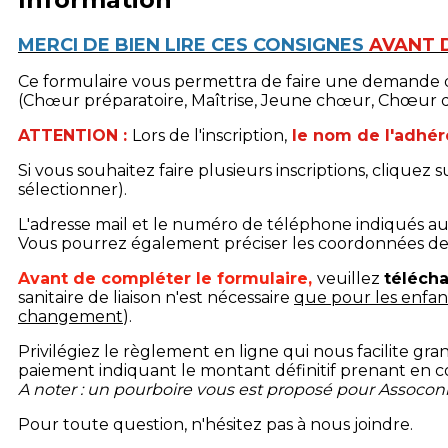
MERCI DE BIEN LIRE CES CONSIGNES
AVANT 
Ce formulaire vous permettra de faire une demande d
(Ch
ur préparatoire, Maîtrise, Jeune ch
ur, Chœur 
œ
œ
ATTENTION :
Lors de l'inscription,
le nom de l'adhére
Si vous souhaitez faire plusieurs inscriptions, clique
sélectionner).
L'adresse mail et le numéro de téléphone indiqués a
Vous pourrez également préciser les coordonnées des
Avant de compléter le formulaire,
veuillez
télécha
sanitaire de liaison n'est nécessaire
que pour les enfants
changement
).
Privilégiez le règlement en ligne qui nous facilite gra
paiement indiquant le montant définitif prenant en c
A noter : un pourboire vous est proposé pour Assoconne
Pour toute question, n'hésitez pas à nous joindre.